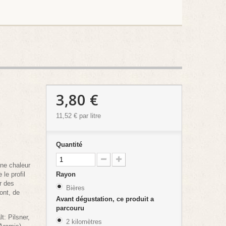
3,80 €
t
11,52 €
par litre
Quantité
une chaleur
 le profil
Rayon
r des
Bières
font, de
Avant dégustation, ce produit a
parcouru
lt: Pilsner,
2 kilomètres