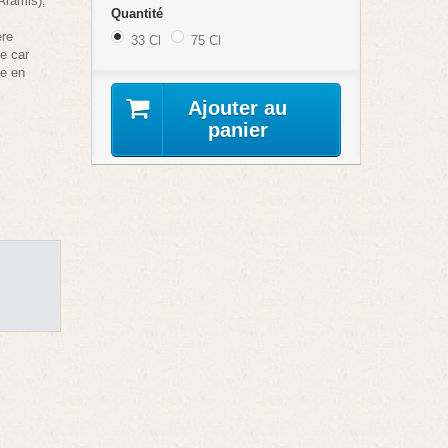
 Aramis),
Quantité
ère
33 Cl
75 Cl
e car
ée en
Ajouter au
panier