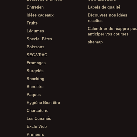
Entretien
Labels de qualité
Idées cadeaux
Découvrez nos idées
recettes
Fruits
Calendrier de réappro po
Légumes
anticiper vos courses
Spécial Fêtes
sitemap
Poissons
SEC-VRAC
Fromages
Surgelés
Snacking
Bien-être
Pâques
Hygiène-Bien-être
Charcuterie
Les Cuisinés
Exclu Web
Primeurs