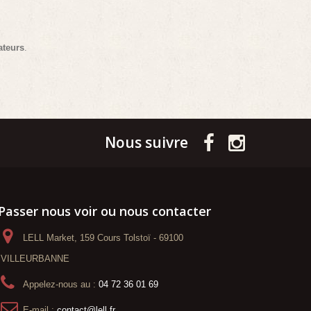
ateurs
.
Nous suivre
Passer nous voir ou nous contacter
LELL Market, 159 Cours Tolstoï - 69100
VILLEURBANNE
Appelez-nous au :
04 72 36 01 69
E-mail :
contact@lell.fr