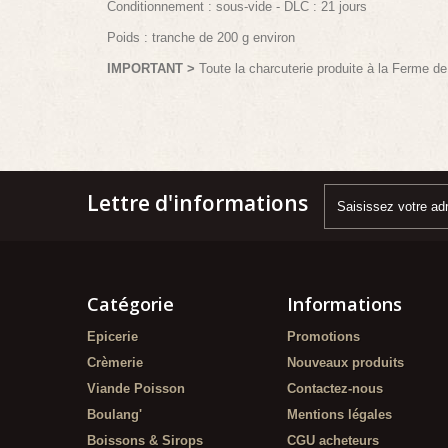
Conditionnement : sous-vide - DLC : 21 jours
Poids : tranche de 200 g environ
IMPORTANT >
Toute la charcuterie produite à la Ferme d
Lettre d'informations
Catégorie
Informations
Epicerie
Promotions
Crèmerie
Nouveaux produits
Viande Poisson
Contactez-nous
Boulang'
Mentions légales
Boissons & Sirops
CGU acheteurs