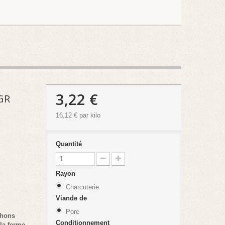
3,22 €
GR
16,12 €
par kilo
Quantité
t
Rayon
Charcuterie
Viande de
Porc
hons
Conditionnement
 la ferme.