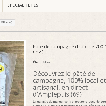
SPÉCIAL FÊTES
 GR env.)
Pâté de campagne (tranche 200 
env.)
État :
Utilisé
Découvrez le pâté de
campagne, 100% local e
artisanal, en direct
d'Amplepuis (69)
La garantie de manger de la charcuterie issus de
coc
élevés en plein-air et nourris avec les céréales de