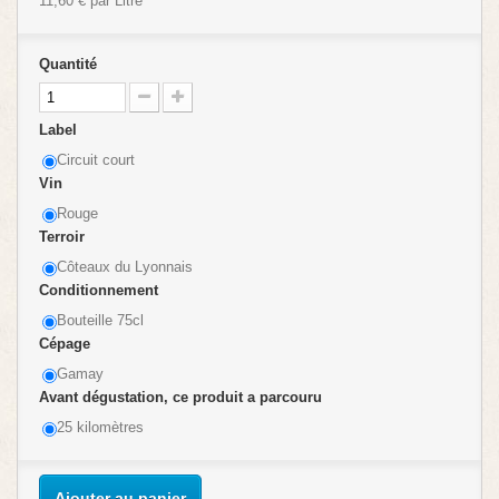
11,60 €
par Litre
Quantité
Label
Circuit court
Vin
Rouge
Terroir
Côteaux du Lyonnais
Conditionnement
Bouteille 75cl
Cépage
Gamay
Avant dégustation, ce produit a parcouru
25 kilomètres
Ajouter au panier