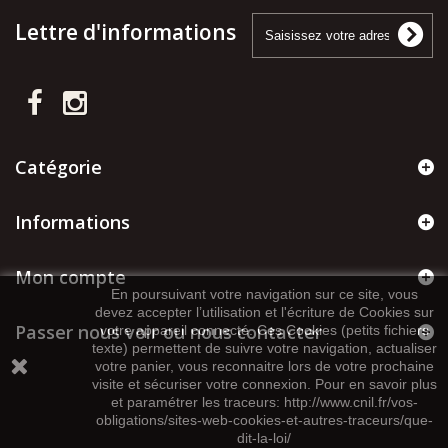
Lettre d'informations
Catégorie
Informations
Mon compte
En poursuivant votre navigation sur ce site, vous
devez accepter l’utilisation et l'écriture de Cookies sur
Passer nous voir ou nous contacter
votre appareil connecté. Ces Cookies (petits fichiers
texte) permettent de suivre votre navigation, actualiser
votre panier, vous reconnaitre lors de votre prochaine
visite et sécuriser votre connexion. Pour en savoir plus
et paramétrer les traceurs: http://www.cnil.fr/vos-
obligations/sites-web-cookies-et-autres-traceurs/que-
dit-la-loi/