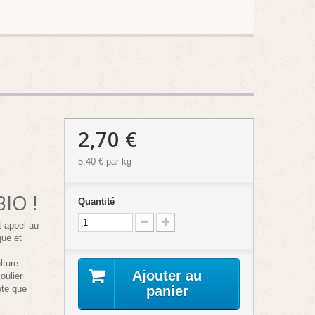
2,70 €
5,40 €
par kg
BIO !
Quantité
it appel au
gue et
lture
Ajouter au
oulier
ète que
panier