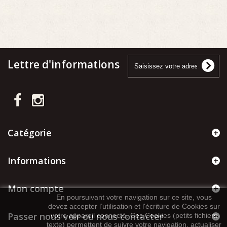
Lettre d'informations
Catégorie
Informations
Mon compte
En poursuivant votre navigation sur ce site, vous
devez accepter l’utilisation et l'écriture de Cookies sur
Passer nous voir ou nous contacter
votre appareil connecté. Ces Cookies (petits fichiers
texte) permettent de suivre votre navigation, actualiser