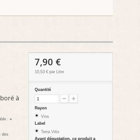
7,90 €
10,53 €
par Litre
Quantité
aboré à
Rayon
Vins
able :
«
Label
Terra Vitis
c des
Avant dégustation, ce produit a