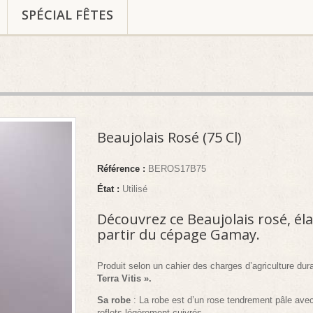
SPÉCIAL FÊTES
Beaujolais Rosé (75 Cl)
Référence :
BEROS17B75
État :
Utilisé
Découvrez ce Beaujolais rosé, él
partir du cépage Gamay.
Produit selon un cahier des charges d’agriculture dur
Terra Vitis ».
Sa robe
: La robe est d’un rose tendrement pâle ave
reflets légèrement cuivrés.