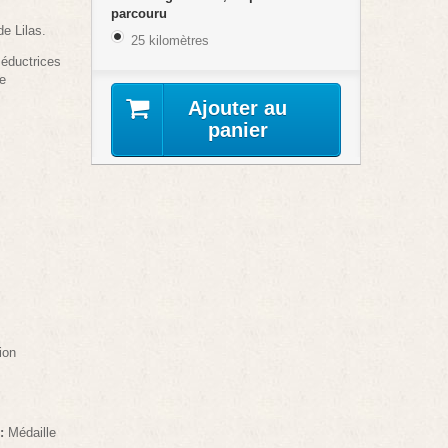
parcouru
e Lilas.
25 kilomètres
séductrices
he
Ajouter au
panier
ion
:
Médaille