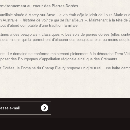
’environnement au coeur des Pierres Dorées
miliale située à Marcy-sur-Anse. Le vin était déjà le loisir de Louis-Marie quan
n Australie, «
histoire de voir ce qui se fait ailleurs
». Maintenant à la tête de 
ut d’abord comptable d’une tradition familiale.
inés à des beaujolais « classiques ». Les sols de pierres dorées (elles contie
es raisins qui lui permettent d’élaborer des beaujolais plus ou moins souple
ents. Le domaine se conforme maintenant pleinement à la démarche Terra Vitis 
oposer des Bourgognes d’appellation régionale ainsi que des Crémants.
es Dorées
, le Domaine du Champ Fleury propose un gîte rural , une halte campi