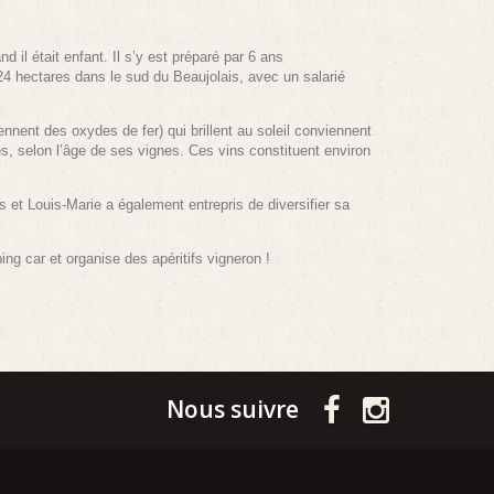
d il était enfant. Il s’y est préparé par 6 ans
24 hectares dans le sud du Beaujolais, avec un salarié
nnent des oxydes de fer) qui brillent au soleil conviennent
s, selon l’âge de ses vignes. Ces vins constituent environ
et Louis-Marie a également entrepris de diversifier sa
ng car et organise des apéritifs vigneron !
Nous suivre