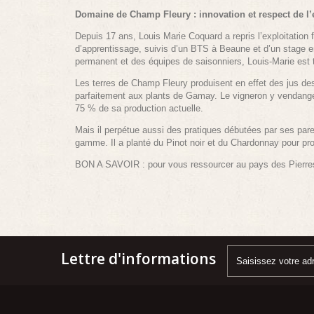
Domaine de Champ Fleury : innovation et respect de l
Depuis 17 ans, Louis Marie Coquard a repris l’exploitation fa
d’apprentissage, suivis d’un BTS à Beaune et d’un stage e
permanent et des équipes de saisonniers, Louis-Marie est to
Les terres de Champ Fleury produisent en effet des jus dest
parfaitement aux plants de Gamay. Le vigneron y vendange d
75 % de sa production actuelle.
Mais il perpétue aussi des pratiques débutées par ses par
gamme. Il a planté du Pinot noir et du Chardonnay pour pr
BON A SAVOIR :
pour vous ressourcer au pays des Pierr
Lettre d'informations