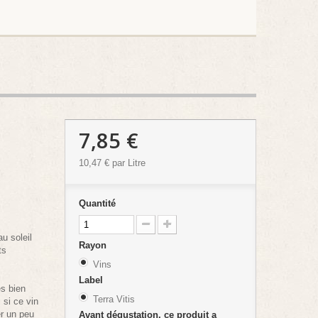
7,85 €
10,47 €
par Litre
Quantité
au soleil
Rayon
ts
Vins
Label
s bien
Terra Vitis
 si ce vin
er un peu
Avant dégustation, ce produit a