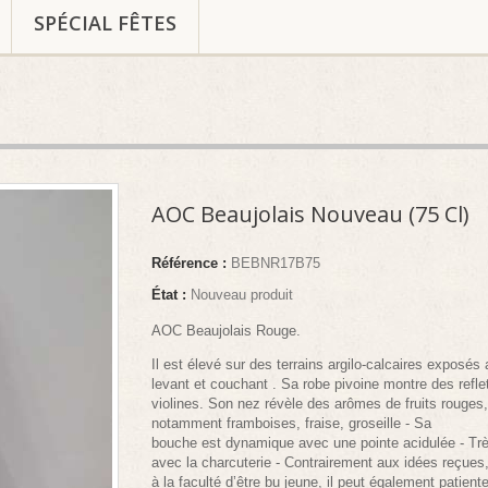
SPÉCIAL FÊTES
AOC Beaujolais Nouveau (75 Cl)
Référence :
BEBNR17B75
État :
Nouveau produit
AOC Beaujolais Rouge.
Il est élevé sur des terrains argilo-calcaires exposés 
levant et couchant . Sa robe pivoine montre des refle
violines. Son nez révèle des arômes de fruits rouges,
notamment framboises, fraise, groseille - Sa
bouche est dynamique avec une pointe acidulée - Trè
avec la charcuterie - Contrairement aux idées reçues,
à la faculté d’être bu jeune, il peut également patient