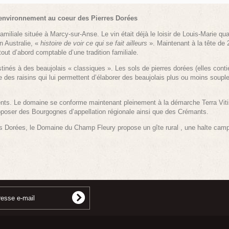
’environnement au coeur des Pierres Dorées
miliale située à Marcy-sur-Anse. Le vin était déjà le loisir de Louis-Marie quan
n Australie, «
histoire de voir ce qui se fait ailleurs
». Maintenant à la tête de 
ut d’abord comptable d’une tradition familiale.
inés à des beaujolais « classiques ». Les sols de pierres dorées (elles contie
es raisins qui lui permettent d’élaborer des beaujolais plus ou moins souple
ents. Le domaine se conforme maintenant pleinement à la démarche Terra Vitis 
oposer des Bourgognes d’appellation régionale ainsi que des Crémants.
es Dorées
, le Domaine du Champ Fleury propose un gîte rural , une halte campi