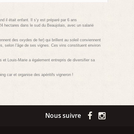
d il était enfant. Il s’y est préparé par 6 ans
24 hectares dans le sud du Beaujolais, avec un salarié
nnent des oxydes de fer) qui brillent au soleil conviennent
s, selon l’âge de ses vignes. Ces vins constituent environ
et Louis-Marie a également entrepris de diversifier sa
ng car et organise des apéritifs vigneron !
Nous suivre