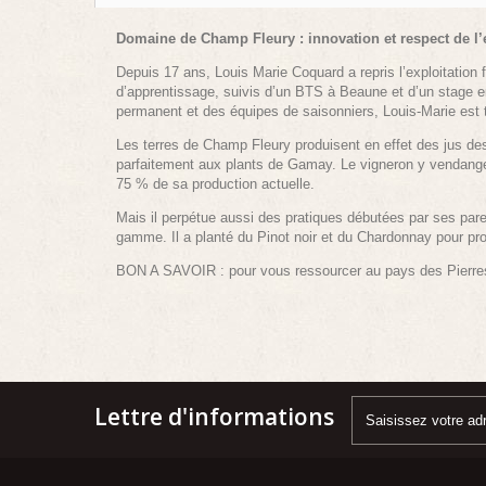
Domaine de Champ Fleury : innovation et respect de l
Depuis 17 ans, Louis Marie Coquard a repris l’exploitation fa
d’apprentissage, suivis d’un BTS à Beaune et d’un stage e
permanent et des équipes de saisonniers, Louis-Marie est to
Les terres de Champ Fleury produisent en effet des jus dest
parfaitement aux plants de Gamay. Le vigneron y vendange d
75 % de sa production actuelle.
Mais il perpétue aussi des pratiques débutées par ses par
gamme. Il a planté du Pinot noir et du Chardonnay pour pr
BON A SAVOIR :
pour vous ressourcer au pays des Pierr
Lettre d'informations