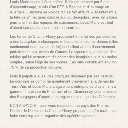
Louis-Marie quand il était enfant. Il s’y est préparé par 6 ans
d’apprentissage, suivis d’un BTS à Beaune et d’un stage en
Australie, «
histoire de voir ce qui se fait ailleurs
». Maintenant à
la tête de 24 hectares dans le sud du Beaujolais, avec un salarié
permanent et des équipes de saisonniers, Louis-Marie est tout
d’abord comptable d’une tradition familiale.
Les terres de Champ Fleury produisent en effet des jus destinés
à des beaujolais « classiques ». Les sols de pierres dorées (elles
contiennent des oxydes de fer) qui brillent au soleil conviennent
parfaitement aux plants de Gamay. Le vigneron y vendange des
raisins qui lui permettent d’élaborer des beaujolais plus ou moins
souples, selon l’âge de ses vignes. Ces vins constituent environ
75 % de sa production actuelle.
Mais il perpétue aussi des pratiques débutées par ses parents.
Le domaine se conforme maintenant pleinement à la démarche
Terra Vitis et Louis-Marie a également entrepris de diversifier sa
gamme. Il a planté du Pinot noir et du Chardonnay pour proposer
des Bourgognes d’appellation régionale ainsi que des Crémants.
BON A SAVOIR : pour vous ressourcer au pays des Pierres
Dorées, le Domaine du Champ Fleury propose un gîte rural , une
halte camping car et organise des apéritifs vigneron !