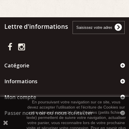
Lettre d'informations
Catégorie
Informations
Mon compte
En poursuivant votre navigation sur ce site, vous
devez accepter l’utilisation et l'écriture de Cookies sur
Passer nous voir ou nous contacter
votre appareil connecté. Ces Cookies (petits fichiers
texte) permettent de suivre votre navigation, actualiser
votre panier, vous reconnaitre lors de votre prochaine
visite et sécuriser votre connexion. Pour en savoir plus