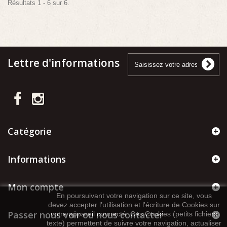
Résultats 1 - 6 sur 6.
Lettre d'informations
Catégorie
Informations
Mon compte
En poursuivant votre navigation sur ce site, vous
devez accepter l’utilisation et l'écriture de Cookies sur
Passer nous voir ou nous contacter
votre appareil connecté. Ces Cookies (petits fichiers
texte) permettent de suivre votre navigation, actualiser