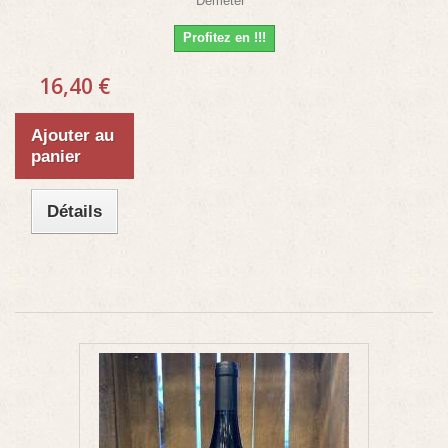
Demeter
Profitez en !!!
16,40 €
Ajouter au
panier
Détails